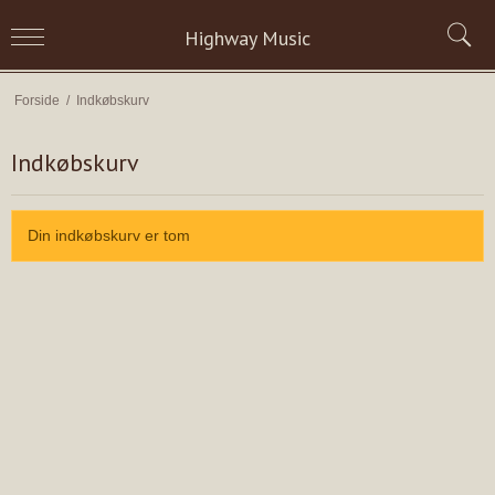
Highway Music
Forside
/
Indkøbskurv
Indkøbskurv
Din indkøbskurv er tom