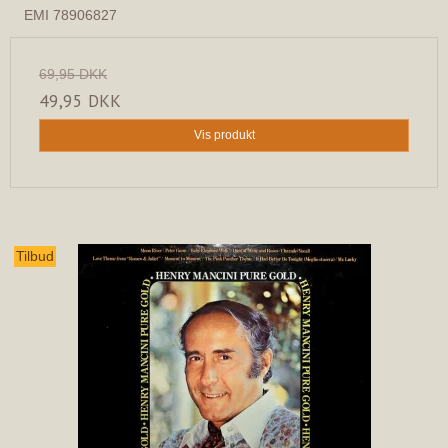
EMI 78906827
69,95 DKK
49,95 DKK
Vis produkt
Tilbud