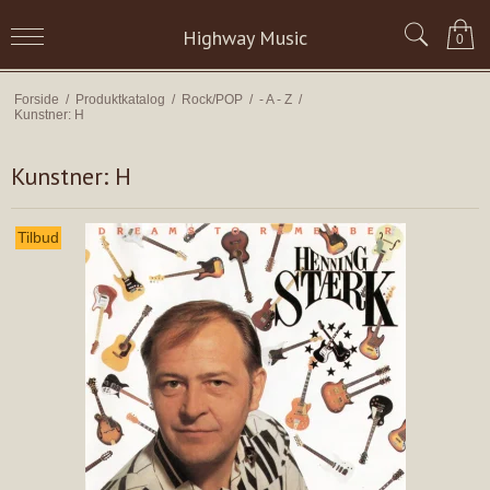
Highway Music
0
Forside
/
Produktkatalog
/
Rock/POP
/
- A - Z
/
Kunstner: H
Kunstner: H
Tilbud