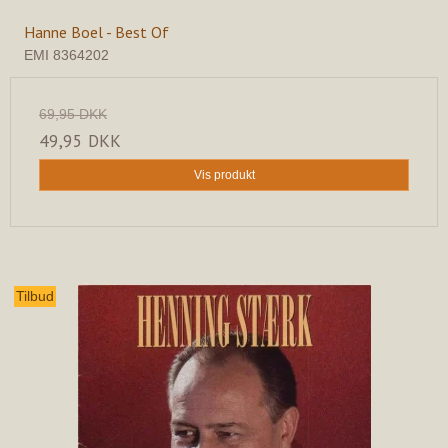
Hanne Boel - Best Of
EMI 8364202
69,95 DKK
49,95 DKK
Vis produkt
Tilbud