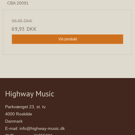
CBA 20091
99,95 DKK
69,95 DKK
Vis produkt
Highway Music
Parkvænget 23, st. tv.
4000 Roskilde
Danmark
E-mail
:
info@highway-music.dk