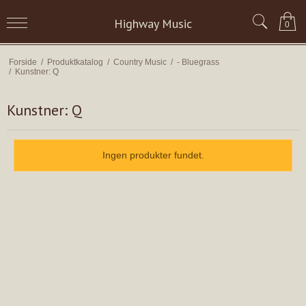
Highway Music
0
Forside
/
Produktkatalog
/
Country Music
/
- Bluegrass
/
Kunstner: Q
Kunstner: Q
Ingen produkter fundet.