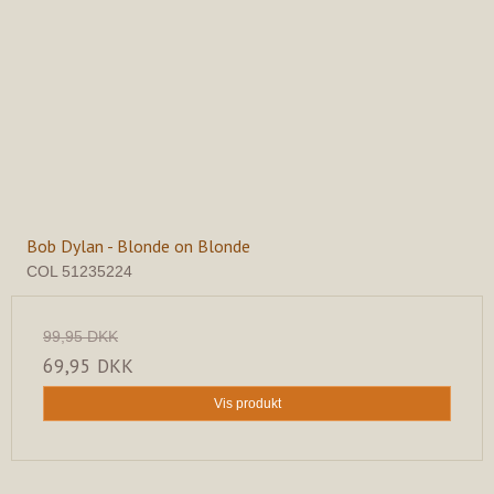
Bob Dylan - Blonde on Blonde
COL 51235224
99,95 DKK
69,95 DKK
Vis produkt