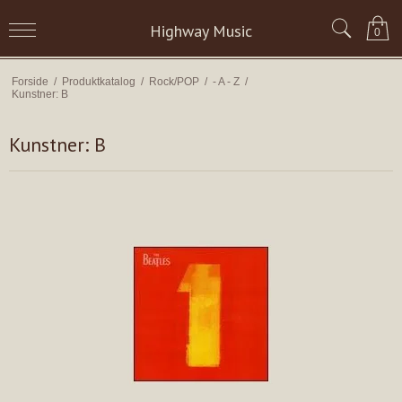
Highway Music
0
Forside
/
Produktkatalog
/
Rock/POP
/
- A - Z
/
Kunstner: B
Kunstner: B